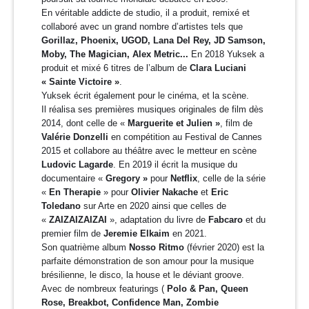
En véritable addicte de studio, il a produit, remixé et
collaboré avec un grand nombre d’artistes tels que
Gorillaz, Phoenix, UGOD, Lana Del Rey, JD Samson,
Moby, The Magician, Alex Metric...
En 2018 Yuksek a
produit et mixé 6 titres de l’album de
Clara Luciani
«
Sainte Victoire »
.
Yuksek écrit également pour le cinéma, et la scène.
Il réalisa ses premières musiques originales de film dès
2014, dont celle de «
Marguerite et Julien »
, film de
Valérie Donzelli
en compétition au Festival de Cannes
2015 et collabore au théâtre avec le metteur en scène
Ludovic Lagarde
. En 2019 il écrit la musique du
documentaire «
Gregory »
pour
Netflix
, celle de la série
«
En Therapie
» pour
Olivier Nakache
et
Eric
Toledano
sur Arte en 2020 ainsi que celles de
«
ZAIZAIZAIZAI
», adaptation du livre de
Fabcaro
et du
premier film de
Jeremie Elkaim
en 2021.
Son quatrième album
Nosso Ritmo
(février 2020)
est la
parfaite démonstration de son amour pour la musique
brésilienne, le disco, la house et le déviant groove.
Avec
de nombreux featurings (
Polo & Pan,
Queen
Rose, Breakbot, Confidence Man, Zombie