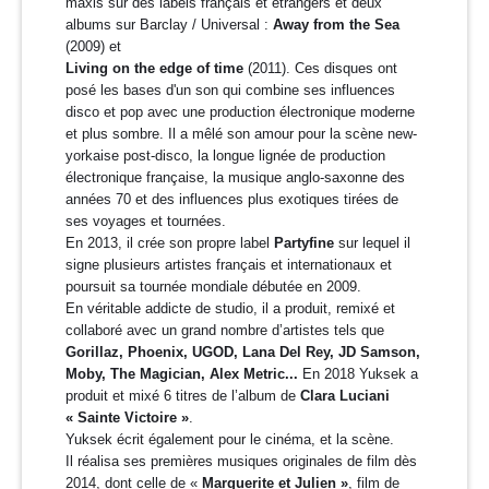
maxis sur des labels français et étrangers et deux
albums sur Barclay / Universal :
Away from the Sea
(2009) et
Living on the edge of time
(2011).
Ces disques ont
posé les bases d'un son qui combine ses influences
disco et pop avec une production électronique moderne
et plus sombre. Il a mêlé son amour pour la scène new-
yorkaise post-disco, la longue lignée de production
électronique française, la musique anglo-saxonne des
années 70 et des influences plus exotiques tirées de
ses voyages et tournées.
En 2013, il crée son propre label
Partyfine
sur lequel il
signe plusieurs artistes français et internationaux et
poursuit sa tournée mondiale débutée en 2009.
En véritable addicte de studio, il a produit, remixé et
collaboré avec un grand nombre d’artistes tels que
Gorillaz, Phoenix, UGOD, Lana Del Rey, JD Samson,
Moby, The Magician, Alex Metric...
En 2018 Yuksek a
produit et mixé 6 titres de l’album de
Clara Luciani
«
Sainte Victoire »
.
Yuksek écrit également pour le cinéma, et la scène.
Il réalisa ses premières musiques originales de film dès
2014, dont celle de «
Marguerite et Julien »
, film de