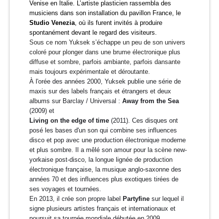
Venise en Italie. L’artiste plasticien rassembla des
musiciens dans son installation du pavillon France, le
Studio
Venezia
, où ils furent invités à produire
spontanément devant le regard des visiteurs.
Sous ce nom Yuksek s’échappe un peu de son univers
coloré pour plonger dans une brume électronique plus
diffuse et sombre, parfois ambiante, parfois dansante
mais toujours expérimentale et déroutante.
À l'orée des années 2000, Yuksek publie une série de
maxis sur des labels français et étrangers et deux
albums sur Barclay / Universal :
Away from the Sea
(2009) et
Living on the edge of time
(2011).
Ces disques ont
posé les bases d'un son qui combine ses influences
disco et pop avec une production électronique moderne
et plus sombre. Il a mêlé son amour pour la scène new-
yorkaise post-disco, la longue lignée de production
électronique française, la musique anglo-saxonne des
années 70 et des influences plus exotiques tirées de
ses voyages et tournées.
En 2013, il crée son propre label
Partyfine
sur lequel il
signe plusieurs artistes français et internationaux et
poursuit sa tournée mondiale débutée en 2009.