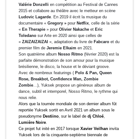
Valérie Donzelli
en compétition au Festival de Cannes
2015 et collabore au théâtre avec le metteur en scène
Ludovic Lagarde
. En 2019 il écrit la musique du
documentaire «
Gregory »
pour
Netflix
, celle de la série
«
En Therapie
» pour
Olivier Nakache
et
Eric
Toledano
sur Arte en 2020 ainsi que celles de
«
ZAIZAIZAIZAI
», adaptation du livre de
Fabcaro
et du
premier film de
Jeremie Elkaim
en 2021.
Son quatrième album
Nosso Ritmo
(février 2020)
est la
parfaite démonstration de son amour pour la musique
brésilienne, le disco, la house et le déviant groove.
Avec
de nombreux featurings (
Polo & Pan,
Queen
Rose, Breakbot, Confidence Man, Zombie
Zombie
…), Yuksek
propose un généreux album de
dance, subtil et intemporel, Nosso Ritmo, le rythme qui
nous relie.
Alors que la tournée mondiale de son dernier album fût
reportée Yuksek sortit en Avril 2021 un album sous le
pseudonyme
Destiino
, sur le label de
dj Chloé
,
Lumière Noire
.
Ce projet fut inité en 2017 lorsque
Xavier Veilhan
invita
Yuksek lors de la cinquante-septième biennale de