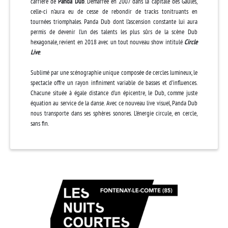
carrière de
Panda Dub
. Démarrée en 2007 dans la capitale des Gaules,
celle-ci n’aura eu de cesse de rebondir de tracks tonitruants en
tournées triomphales. Panda Dub dont l’ascension constante lui aura
permis de devenir l’un des talents les plus sûrs de la scène Dub
hexagonale, revient en 2018 avec un tout nouveau show intitulé
Circle
Live
.
Sublimé par une scénographie unique composée de cercles lumineux, le
spectacle offre un rayon infiniment variable de basses et d’influences.
Chacune située à égale distance d’un épicentre, le Dub, comme juste
équation au service de la danse. Avec ce nouveau live visuel, Panda Dub
nous transporte dans ses sphères sonores. L’énergie circule, en cercle,
sans fin.